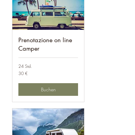
Prenotazione on line
Camper
24 Std.
30
30 €
Euro
Buchen