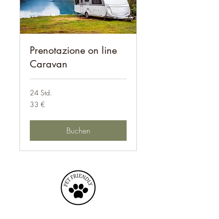
Prenotazione on line
Caravan
24 Std.
33
33 €
Euro
Buchen